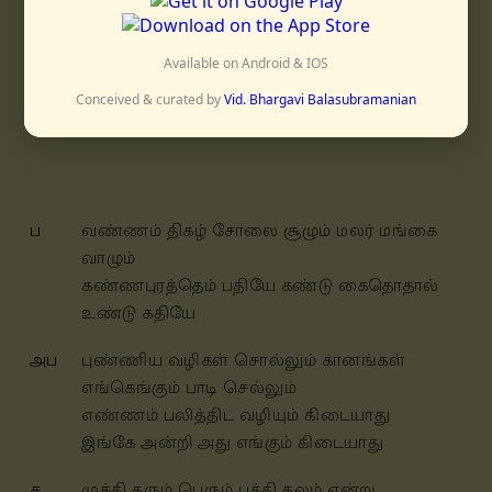
iravum pahalum iṛangi neerāḍināl
eṭṭippōhum vinai tolaiyē
Available on Android & IOS
Conceived & curated by
Vid. Bhargavi Balasubramanian
உஸேனி
ரூபகம்
ப
வண்ணம் திகழ் சோலை சூழும் மலர் மங்கை
வாழும்
கண்ணபுரத்தெம் பதியே கண்டு கைதொதால்
உண்டு கதியே
அப
புண்ணிய வழிகள் சொல்லும் கானங்கள்
எங்கெங்கும் பாடி செல்லும்
எண்ணம் பலித்திட வழியும் கிடையாது
இங்கே அன்றி அது எங்கும் கிடையாது
ச
முக்தி தரும் பெரும் பக்தி தலம் என்று