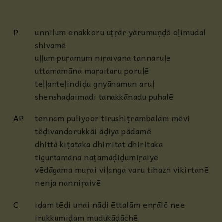
P
unnilum enakkoru uṭṛār yārumuṇḍō oḷimudal
shivamē
uḷḷum puṛamum niṛaivāna tannaruḷē
uttamamāna maṛaitaru poruḷē
teḷḷanteḷindiḍu gnyānamun aruḷ
shenshaḍaimadi tanakkānadu puhalē
AP
tennam puliyoor tirushiṭrambalam mēvi
tēḍivandorukkāi āḍiya pādamē
dhittā kiṭataka dhimitat dhiritaka
tigurtamāna naṭamāḍiḍumiṛaiyē
vēdāgama muṛai viḷanga varu tihazh vikirtanē
nenja nanniṛaivē
C
iḍam tēḍi unai nāḍi ēttalām enṛālō nee
irukkumiḍam mudukāḍāchē