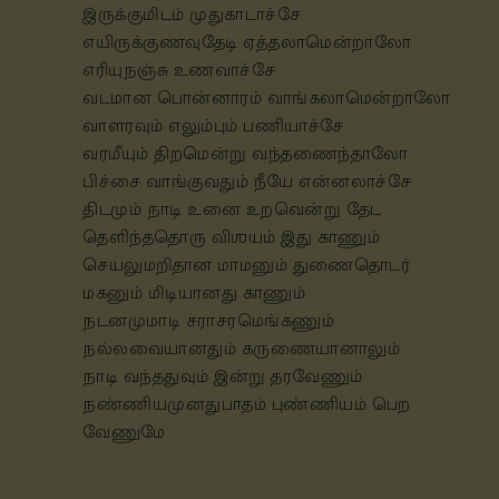
இருக்குமிடம் முதுகாடாச்சே
எயிருக்குணவுதேடி ஏத்தலாமென்றாலோ
எரியுநஞ்சு உணவாச்சே
வடமான பொன்னாரம் வாங்கலாமென்றாலோ
வாளரவும் எலும்பும் பணியாச்சே
வரமீயும் திறமென்று வந்தணைந்தாலோ
பிச்சை வாங்குவதும் நீயே என்னலாச்சே
திடமும் நாடி உனை உறவென்று தேட
தெளிந்ததொரு விஶயம் இது காணும்
செயலுமறிதான மாமனும் துணைதொடர்
மகனும் மிடியானது காணும்
நடனமுமாடி சராசரமெங்கணும்
நல்லவையானதும் கருணையானாலும்
நாடி வந்ததுவும் இன்று தரவேணும்
நண்ணியமுனதுபாதம் புண்ணியம் பெற
வேணுமே