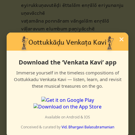
eyirukkuṇavutēḍi ēttalām enṛālō eriyunanju
uṇavācchē
vaṭamāna ponnāram vāngalām enṛālō
vāḷaravum elumbum paṇiyācchē
varameeyum tiṛamenṛu vandaṇaindālō
×
picchai vānguvadum neeyē ennalācchē
diḍamum nāḍi unai uṛavenṛu tēḍa
teḷindadoru vishayam idu kāṇum
Download the ‘Venkata Kavi’ app
sheyalumaṛidāna māmanum tuṇaitoḍar
Immerse yourself in the timeless compositions of
mahanum miḍiyānadu kāṇum
Oottukkadu Venkata Kavi — listen, learn, and revisit
naṭanamumāḍi charācharamengaṇum
these musical treasures on the go.
nallavayānadum karuṇaiyānālum
nāḍi vandaduvum inṛu taravēṇum
naṇṇiyamunadupādam puṇṇiyam peṛa
vēṇumē
Available on Android & IOS
Conceived & curated by
Vid. Bhargavi Balasubramanian
ஆரபி
ஆதி