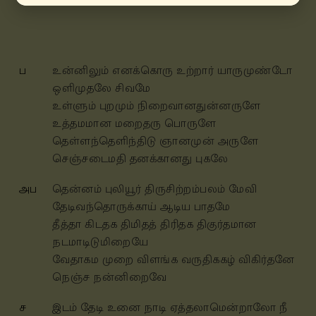
ப
உன்னிலும் எனக்கொரு உற்றார் யாருமுண்டோ
ஒளிமுதலே சிவமே
உள்ளும் புறமும் நிறைவானதுன்னருளே
உத்தமமான மறைதரு பொருளே
தெள்ளந்தெளிந்திடு ஞானமுன் அருளே
செஞ்சடைமதி தனக்கானது புகலே
அப
தென்னம் புலியூர் திருசிற்றம்பலம் மேவி
தேடிவந்தொருக்காய் ஆடிய பாதமே
தீத்தா கிடதக திமிதத் திரிதக திகுர்தமான
நடமாடிடுமிறையே
வேதாகம முறை விளங்க வருதிககழ் விகிர்தனே
நெஞ்ச நன்னிறைவே
ச
இடம் தேடி உனை நாடி ஏத்தலாமென்றாலோ நீ