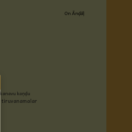
On Ānḍāḷ
 kanavu kaṇḍu
 tiruvanamalar