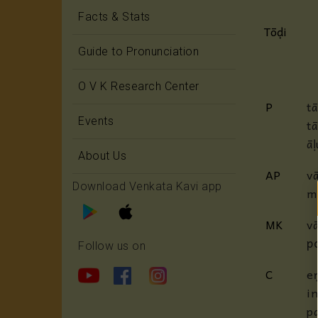
Facts & Stats
Tōḍi
Guide to Pronunciation
O V K Research Center
P
t
Events
t
ā
About Us
AP
v
Download Venkata Kavi app
m
MK
v
p
Follow us on
C
e
i
p