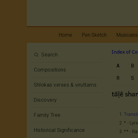
Home
Pen Sketch
Musicians
Index of C
Life
Melody
Search
A
B
Oottukkadu and
Rhythm
Compositions
Kalinga Narttana
Temple
R
S
Shlokas verses & viruttams
tāḷē sh
Discovery
Transl
Family Tree
* - Lyr
Historical Significance
** - R