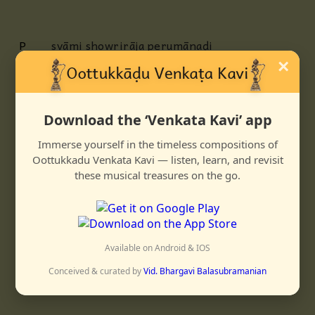
P
svāmi showrirāja perumānaḍi
sarvānga sundaranaḍi
×
AP
kāmakōṭi sundaran karuṇākaran
karāmbudattil enna neerāmbal pookumō
Download the ‘Venkata Kavi’ app
kaṇmalar azhahai kaṇḍāl
Immerse yourself in the timeless compositions of
eṇṇamum palikkumō
Oottukkadu Venkata Kavi — listen, learn, and revisit
these musical treasures on the go.
C
vānattoḍu maṇṇaiyum aḷandu
maṭṛoru aḍi tanakkēngiḍum pādam
maṇmēl maṇṇai vaittu eṭṭamuḍiyāda
vazhi veṇṇai urikkēṛa tavittiḍum pādam
Available on Android & IOS
Conceived & curated by
Vid. Bhargavi Balasubramanian
ஸிம்ஹேந்த்ரமத்யமம்
ஆதி