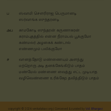
ப
ஸ்வாமி செளரிராஜ பெருமானடி
ஸர்வாங்க ஸுந்தரனடி
அப
காமகோடி ஸுந்தரன் கருணாகரன்
கராம்புதத்தில் என்ன நீராம்பல் பூக்குமோ
கண்மலர் அழகைக் கண்டால்
எண்ணமும் பலிக்குமோ
ச
வானத்தோடு மண்ணையும் அளந்து
மற்றொரு அடி தனக்கேங்கிடும் பாதம்
மண்மேல் மண்ணை வைத்து எட்ட முடியாத
வழிவெண்ணை உரிக்கேற தவித்திடும் பாதம்
copyright ©
2026
venkatakavi.org | Conceived & curated by
Vid. Bhargavi