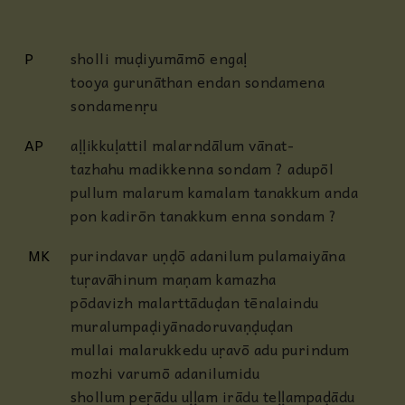
P
sholli muḍiyumāmō engaḷ
tooya gurunāthan endan sondamena
sondamenṛu
AP
aḷḷikkuḷattil malarndālum vānat-
tazhahu madikkenna sondam ? adupōl
pullum malarum kamalam tanakkum anda
pon kadirōn tanakkum enna sondam ?
MK
purindavar uṇḍō adanilum pulamaiyāna
tuṛavāhinum maṇam kamazha
pōdavizh malarttāduḍan tēnalaindu
muralumpaḍiyānadoruvaṇḍuḍan
mullai malarukkedu uṛavō adu purindum
mozhi varumō adanilumidu
shollum peṛādu uḷḷam irādu teḷḷampaḍādu