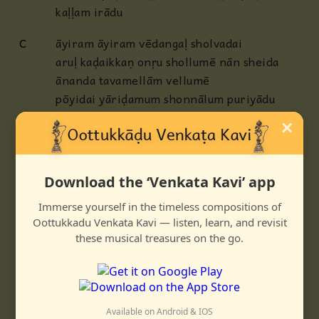
kaḷḷam irādu
C
āyiram āyiram vēdangaḷ sholvadai
aruḷ kaḍaikkaṇ onṛu shollumē nān sheida
ānanda tavamellām vellumē
pōyidai yāriḍamum shonnālum puriyādu
purindavar yār enṛu shollumē - anda
×
puṇṇiya sangattil ennaittaḷḷumē
MK
māyaiyenum tirai mooḍi maṛaindiḍum
Download the ‘Venkata Kavi’ app
āyinum oru kaṇam vēṇumō
maṛalidanadan amara aṇilan avanivan
Immerse yourself in the timeless compositions of
enbadum manadaṛinda maṛukaṇamō
Oottukkadu Venkata Kavi — listen, learn, and revisit
these musical treasures on the go.
āyamudal ulahelām avanaruḷa ivanilādu
tiruvaruḷ peṛumō
āruyir tanakkumm mei tanakkum edu uṛavō
adanilum mihunda uṛavenin idai
Available on Android & IOS