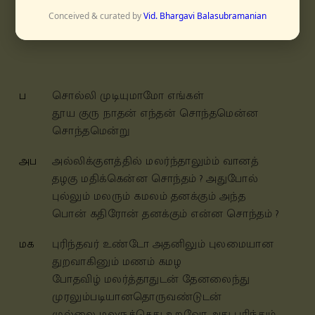
Conceived & curated by
Vid. Bhargavi Balasubramanian
சுரட்டி
ஆதி
ப
சொல்லி முடியுமாமோ எங்கள்
தூய குரு நாதன் எந்தன் சொந்தமென்ன
சொந்தமென்று
அப
அல்லிக்குளத்தில் மலர்ந்தாலும்ம் வானத்
தழகு மதிக்கென்ன சொந்தம் ? அதுபோல்
புல்லும் மலரும் கமலம் தனக்கும் அந்த
பொன் கதிரோன் தனக்கும் என்ன சொந்தம் ?
மக
புரிந்தவர் உண்டோ அதனிலும் புலமையான
துறவாகினும் மணம் கமழ
போதவிழ் மலர்த்தாதுடன் தேனலைந்து
முரலும்படியானதொருவண்டுடன்
முல்லை மலருக்கெது உறவோ அது புரிந்தும்