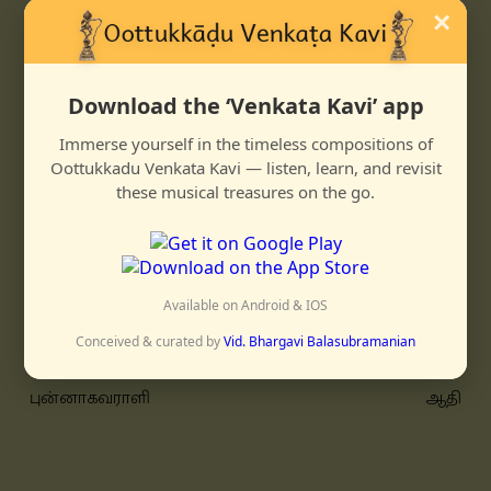
nāḷ innērattilē anṛalarnda narumaṇa maḷarō
×
malaridazhō un
madimukham enṛadum madimayangi vasham
izhanda
Download the ‘Venkata Kavi’ app
enniḍam manadirangi aruḷ purindu
Immerse yourself in the timeless compositions of
shenradum maravēnē
Oottukkadu Venkata Kavi — listen, learn, and revisit
kaṇam dhariyēnē dhittariku
these musical treasures on the go.
tariku dheem tattari dheemita
jhaṇuta jhaṇuta dheem taka
tadhingiṇatom taddhittakaṇaka
jhantari dhittakaṇaka jhantari
Available on Android & IOS
takaṇaka jhantari kaḷankamillāda
Conceived & curated by
Vid. Bhargavi Balasubramanian
புன்னாகவராளி
ஆதி