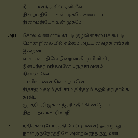
ப
நீல வானந்தனில் ஒளிவீசும்
நிறைமதியோ உன் முகமே கண்ணா
நிறைமதியோ உன் முகமே
அப
கோல வண்ணம் காட்டி குழலிசையைக் கூட்டி
மோன நிலையில் எம்மை ஆட்டி வைத்த எங்கள்
இறைவா
என் மனமதிலே நிறைவாகி ஒளி மிளிர
இன்பந்தர வந்தவனே ப்ருந்தாவனம்
நின்றவனே
காளிங்கனை வென்றவனே
தித்தஜம் தஜம் தரி தாம் தித்தஜம் தஜம் தரி தாம் த
தாகிட
குந்தரி தரி ஜகணந்தரி ததீங்கிணதொம்
நிதா பதம மகாரி ஸநி
ச
நதிக்கரையோரத்திலே (யமுனை) அன்று ஒரு
நாள் இந்நேரத்திலே அன்றலர்ந்த நறுமண