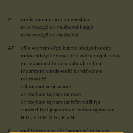
P
neela vānam tanil oḷi veeshum
niṛaimadiyō un mukhamē kaṇṇā
niṛaimadiyō un mukhamē
AP
kōla vaṇṇam kāṭṭi kuzhalishaiyaikkooṭṭi
mōna nilaiyil emmai āṭṭi vaitta engaḷ iṛaivā
en manamadilē niraivāhi oḷi miḷira
inbamtara vandavanē! brndāvanam
ninṛavanē!
kāḷinganai venṛavanē!
dhittajham tajham taritām
dhittajham tajham taritām tatākiṭa
kundari tari jagaṇantari tadheengiṇatom
N D , P D M M G , R S Ṇ
C
nadikkarai ōrattilē (yamunai) anṛu oru