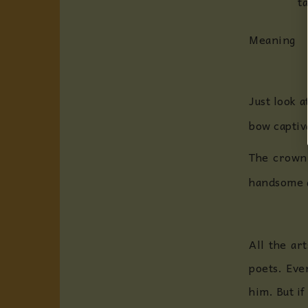
t
Meaning
Just look 
bow captiv
The crown 
handsome a
All the ar
poets. Eve
him. But if