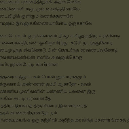
டையைப் புனைந்திறுக்கி அதன்மேலே
ண்ணொளி மகுடமும் வைத்ததினாலே
டைவிழிக் குளிரும் கணக்கதனாலே
ாமனும் இவனுக்கிணையாமோடி ஒருக்காலே
லையெலாம் ஒருங்கவணம் திகழ கவினுருதிரு உருவொடி
ாலையங்கதிரவன் ஒளிகுளிர்ந்து கடுகி நடந்ததுவோடி
டைமுடிந்த சிவனொடு பின் தொடர்ந்த சரவணபவனோடி
ரவணபவனிவன் எனில் அவனுக்கொரு
ம்பியுமுண்டோடி கம்பீரமான
த்தரைமாத்துப் பசும் பொன்னும் மரகதமும்
க்குவமாய் அண்ணன் தம்பி ஆனதோ - தவம்
ண்ணிய முனிவனின் புண்ணிய பலனை இரு
ங்கில் கூட்டி வரலானதே
ித்திரம் இயலாத திருவினார் இன்னவரைத்
ேடிக் காணலரிதானதோ நம்
ிந்தையுமயங்க ஒரு தந்திரம் அறிந்த அரவிந்த மகனாரங்கைத