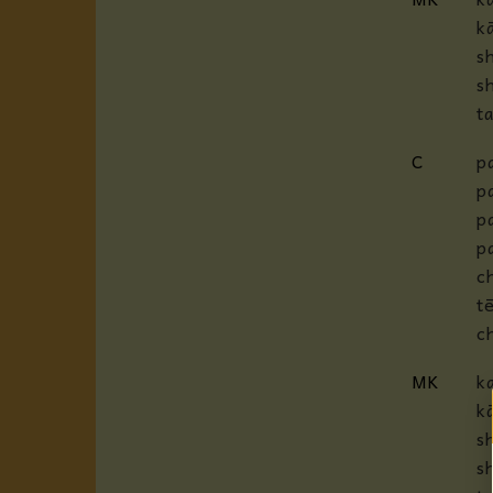
k
s
s
t
C
p
p
p
p
c
t
c
MK
k
k
s
s