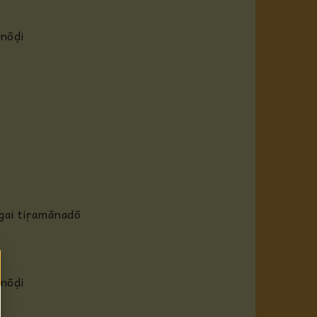
anōḍi
gai tiṛamānadō
anōḍi