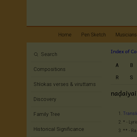
Home
Pen Sketch
Musicians
Index of C
Life
Melody
Search
A
B
Oottukkadu and
Rhythm
Compositions
Kalinga Narttana
Temple
R
S
Shlokas verses & viruttams
naḍaiyai
Discovery
Transl
Family Tree
* - Lyr
Historical Significance
** - R