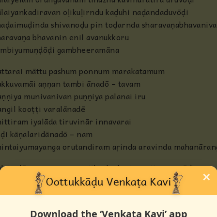
ālaiyankadiravan oḷikuḷirndu kaḍuhi naḍandaduvōḍi
haḍaimuḍinda shivanoḍu pin toḍarnda sharavaṇabhavaniv
haravaṇa bhavanin enil avanukkoru
ambiyumuṇḍōḍi gambheeramāna
attarai māttu pashum ponnum marakatamum
akkuvamāi aṇṇan tambi ānadō – tavam
aṇṇiya munivanivan puṇṇiya palanai iru
angil kooṭṭi varalānadē
hittiram iyalāda tiruvinār innavarai
ēḍi kāṇalaridānadō – nam
hintaiyumayanga orutandiram aṛinda aravinda mahanāran
alaiyelām orungavanam tihazha kavinurutiru uruvōḍi
×
ālaiyankadiravan oḷikuḷirndu kaḍuhi naḍandaduvōḍi
haḍaimuḍinda shivanoḍu pin toḍarnda sharavaṇabhavaniv
haravaṇa bhavanin enil avanukkoru
Download the ‘Venkata Kavi’ app