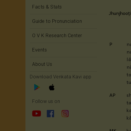
Facts & Stats
Jhunjhooṭ
Guide to Pronunciation
O V K Research Center
P
n
Events
n
l
About Us
n
t
Download Venkata Kavi app
t
AP
s
t
Follow us on
k
k
MK
k