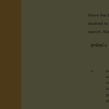
Were the t
doubled to
search. Ma
ஜுஞ்சூட்டி
ப
ந
ந
ல
ந
த
த