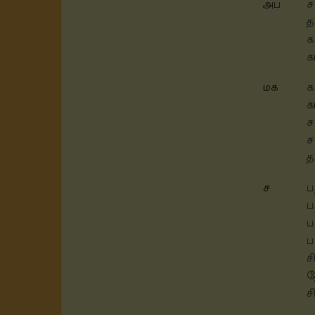
அப
ச
த
க
க
மக
க
க
ச
ச
த
ச
ப
ப
ப
ப
ச
த
ச