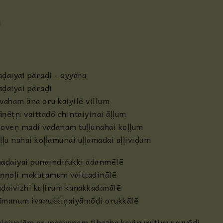
Anjaneya
i
Radha
Guru
aḍaiyai pāraḍi - oyyāra
aḍaiyai pāraḍi
Others
āvaham āna oru kaiyilē villum
āṇēṭṛi vaittadō chintaiyinai āḷḷum
ooveṇ madi vadanam tuḷḷunahai koḷḷum
uḷḷu nahai koḷḷamunai uḷḷamadai aḷḷiviḍum
haḍaiyai punaindiṛukki adanmēlē
aṇṇoḷi makuṭamum vaittadinālē
aḍaivizhi kuḷirum kaṇakkadanālē
āmanum ivanukkiṇaiyāmōḍi orukkālē
alaiyelām orungavanam tihazha kavinurutiru uruvōḍi