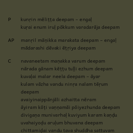
P
kunṛin mēliṭṭa deepam – engaḷ
kuṛai enum iruḷ pōkkum varadarāja deepam
AP
manṛil māṇikka marakata deepam – engaḷ
mādarashi dēvaki ēṭṛiya deepam
C
navaneetam maṇakka varum deepam
nārada gānam kēṭṭu tuḷḷi ezhum deepam
kuvaḷai malar neela deepam – āyar
kulam vāzha vandu ninṛa nalam tēṛum
deepam
avaiyinaippānjāli azhaitta nēram
āyiram kōṭi vaṇṇamāi pōiyezhunda deepam
divigaṇa munivarhaḷ kuviyum karam kaṇḍu
uvahaiyoḍu aruḷum bhuvana deepam
chittamiḍai vandu tava shuddha sattuvam