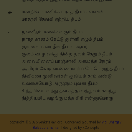
அப
மன்றில் மாணிக்க மரகத தீபம் - எங்கள்
மாதரசி தேவகி ஏற்றிய தீபம்
ச
நவனீதம் மணக்கவரும் தீபம்
நாரத கானம் கேட்டு துள்ளி எழும் தீபம்
குவளை மலர் நீல தீபம் - ஆயர்
குலம் வாழ வந்து நின்ற நலம் தேறும் தீபம்
அவையினைப் பாஞ்சாலி அழைத்த நேரம்
ஆயிரம் கோடி வண்ணமாய்ப் போயெழுந்த தீபம்
திவிகண முனிவர்கள் குவியும் கரம் கண்டு
உவகையொடு அருளும் புவன தீபம்
சித்தமிடை வந்து தவ சுத்த ஸத்துவம் கலந்து
நித்தியமிட வழங்கு மத்த கிரி என்னுமொரு
copyright ©
2026
venkatakavi.org | Conceived & curated by
Vid. Bhargavi
Balasubramanian
| designed by xConcepts