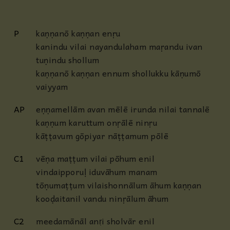
P
kaṇṇanō kaṇṇan enṛu
kanindu vilai nayandulaham maṛandu
ivan
tuṇindu shollum
kaṇṇanō kaṇṇan ennum shollukku kāṇumō
vaiyyam
AP
eṇṇamellām avan mēlē
irunda nilai tannalē
kaṇṇum karuttum onṛālē ninṛu
kāṭṭavum gōpiyar nāṭṭamum pōlē
C1
vēṇa maṭṭum vilai pōhum enil
vindaipporuḷ iduvāhum manam
tōṇumaṭṭum vilaishonnālum āhum kaṇṇan
kooḍaitanil vandu ninṛālum āhum
C2
meedamānāl anṛi sholvār enil