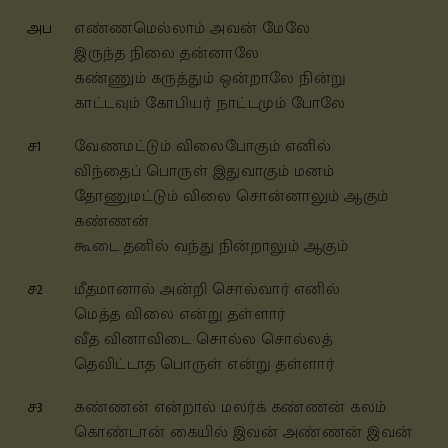
அப
எண்ணமெல்லாம் அவன் மேலே
இருந்த நிலை தன்னாலே
கண்ணும் கருத்தும் ஒன்றாலே நின்று
காட்டவும் கோபியர் நாட்டமும் போலே
ச1
வேணமட்டும் விலைபோகும் எனில்
விந்தைப் பொருள் இதுவாகும் மனம்
தோணுமட்டும் விலை சொன்னாலும் ஆகும்
கண்ணன்
கூடை தனில் வந்து நின்றாலும் ஆகும்
ச2
மீதமானால் அன்றி சொல்வார் எனில்
மெத்த விலை என்று தள்ளார்
வீத வினாவிடை சொல்ல சொல்லத்
தெவிட்டாத பொருள் என்று தள்ளார்
ச3
கண்ணன் என்றால் மலர்க் கண்ணன் கலம்
கொண்டான் கையில் இவன் அண்ணன் இவன்