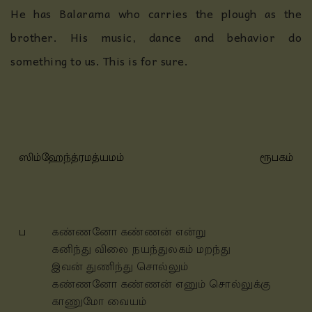
He has Balarama who carries the plough as the
brother. His music, dance and behavior do
something to us. This is for sure.
ஸிம்ஹேந்த்ரமத்யமம்
ரூபகம்
ப
கண்ணனோ கண்ணன் என்று
கனிந்து விலை நயந்துலகம் மறந்து
இவன் துணிந்து சொல்லும்
கண்ணனோ கண்ணன் எனும் சொல்லுக்கு
காணுமோ வையம்