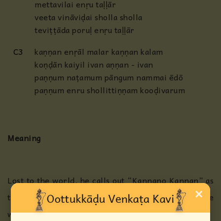
mettavilai enṛu taḷḷār
veeta vināviḍai sholla sholla
teviṭṭāda poruḷ enṛu taḷḷār
C3
kaṇṇan enṛāl malar kaṇṇan kalam
koṇḍān kaiyil ivan aṇṇan - ivan
paṇṇum naṭamum pāngum nammai ēdō
paṇṇum enru shollittiṇṇam kooḍivarum
Meaning
Lost to the world, he calls out “Kannano Kannan” as
×
though putting a price and selling Kannan. Can the
world put a price on the words “Kannano Kannan”?