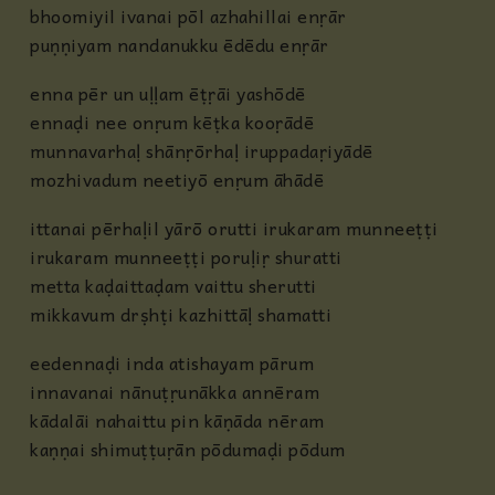
bhoomiyil ivanai pōl azhahillai enṛār
puṇṇiyam nandanukku ēdēdu enṛār
enna pēr un uḷḷam ēṭṛāi yashōdē
ennaḍi nee onṛum kēṭka kooṛādē
munnavarhaḷ shānṛōrhaḷ iruppadaṛiyādē
mozhivadum neetiyō enṛum āhādē
ittanai pērhaḷil yārō orutti irukaram munneeṭṭi
irukaram munneeṭṭi poruḷiṛ shuratti
metta kaḍaittaḍam vaittu sherutti
mikkavum drṣhṭi kazhittāḷ shamatti
eedennaḍi inda atishayam pārum
innavanai nānuṭṛunākka annēram
kādalāi nahaittu pin kāṇāda nēram
kaṇṇai shimuṭṭuṛān pōdumaḍi pōdum