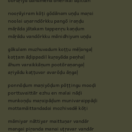
ooraṛiya dānamena bhērikai aḍittān
nooṛāyiram kōṭi gōdānam uṇḍu maṛai
noolai uṇarndōrkku pangō iraṇḍu
māṛāda jātakam tappenṛu kaṇḍum
māṛādu vandōrkku mānidhiyum uṇḍu
gōkulam muzhuvadum koṭṭu mēḷangaḷ
koṭṭam āḍippadil kuṛayāda peṇhaḷ
āhum varaikkāṇum pootōraṇangaḷ
aṛiyādu kaṭṭuvar avarōḍu āṇgaḷ
ponnōḍum maṇiyōḍum pōṭṭingu mooḍi
porttuvaittār ezhu en malai nāḍi
munkoṇḍu maṛaipāḍum munivaraippāḍi
mottamāittandadai mozhivadē kōṭi
māmiyar nāttiyar maittuṇar vandār
mangai piṛanda manai uṭṛavar vandār