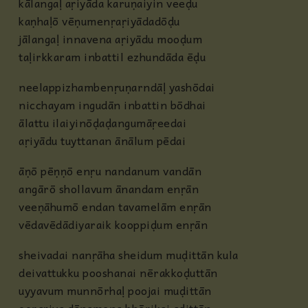
kālangaḷ aṛiyāda karuṇaiyin veeḍu
kaṇhaḷō vēṇumenṛaṛiyādadōḍu
jālangaḷ innavena aṛiyādu mooḍum
taḷirkkaram inbattil ezhundāda ēḍu
neelappizhambenṛuṇarndāḷ yashōdai
nicchayam ingudān inbattin bōdhai
ālattu ilaiyinōḍaḍangumāṛeedai
aṛiyādu tuyttanan ānālum pēdai
āṇō pēṇṇō enṛu nandanum vandān
angārō shollavum ānandam enṛān
veeṇāhumō endan tavamelām enṛān
vēdavēdādiyaraik kooppiḍum enṛān
sheivadai nanṛāha sheidum muḍittān kula
deivattukku pooshanai nērakkoḍuttān
uyyavum munnōrhaḷ poojai muḍittān