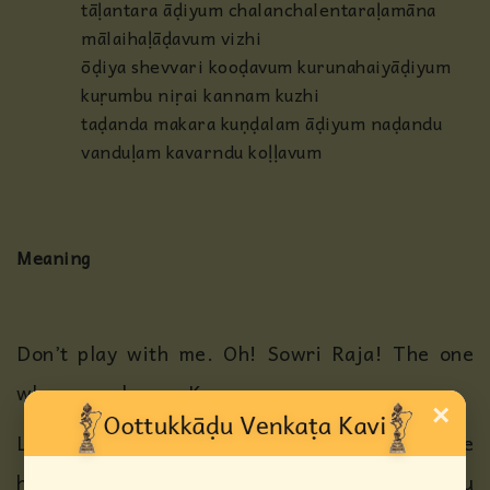
tāḷantara āḍiyum chalanchalentaraḷamāna
mālaihaḷāḍavum vizhi
ōḍiya shevvari kooḍavum kurunahaiyāḍiyum
kuṛumbu niṛai kannam kuzhi
taḍanda makara kuṇḍalam āḍiyum naḍandu
vanduḷam kavarndu koḷḷavum
Meaning
Don’t play with me. Oh! Sowri Raja! The one
who never leaves Kannapuram.
×
Like the bee which gets intoxicated by the
honey it drank from the flowers (vanamala) you