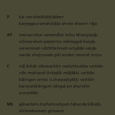
P
kai varishaikkāṭṭādeer
kaṇṇappuramahalāda shree showri rāja
AP
meivarishai vanamālai mihu tēnaiyuṇḍu
viḷimuralum paṇṇinṛu māmayyal koṇḍu
vaivennum vāzhttennum ariyāda vaṇḍu
vandu shuṭṛuvadu pōl endan munnē ninṛu
C
nāḷ ēzhāi vānavarkōn malaittookka vaittān
nān mukhanō ōrāṇḍāi māḍākki vaittān
kāḷingan unnai icchaipaḍiyāṭṭi vaittān
karuṇaikkēngum nāngaḷ en sheivōm
unnaittān
MK
gānantaru kuzhaloodiyum tahunda kāloḍu
shilambumaṇi golusum