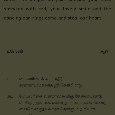
streaked with red, your lovely smile and the
dancing ear-rings come and steal our heart.
உஸேனி
ஆதி
ப
கை வரிசைக் காட்டாதீர்
கண்ணபுரமகலாத ஶ்ரீ சௌரி ராஜ
அப
மெய்வரிசை வனமாலை மிகு தேனையுண்டு
விளிமுரலும் பண்ணின்று மாமையல் கொண்டு
வைவென்னும் வாழ்த்தென்னும் அறியாத