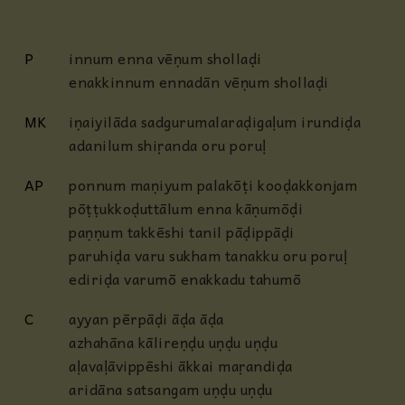
P
innum enna vēṇum shollaḍi
enakkinnum ennadān vēṇum shollaḍi
MK
iṇaiyilāda sadgurumalaraḍigaḷum irundiḍa
adanilum shiṛanda oru poruḷ
AP
ponnum maṇiyum palakōṭi kooḍakkonjam
pōṭṭukkoḍuttālum enna kāṇumōḍi
paṇṇum takkēshi tanil pāḍippāḍi
paruhiḍa varu sukham tanakku oru poruḷ
ediriḍa varumō enakkadu tahumō
C
ayyan pērpāḍi āḍa āḍa
azhahāna kālireṇḍu uṇḍu uṇḍu
aḷavaḷāvippēshi ākkai maṛandiḍa
aridāna satsangam uṇḍu uṇḍu