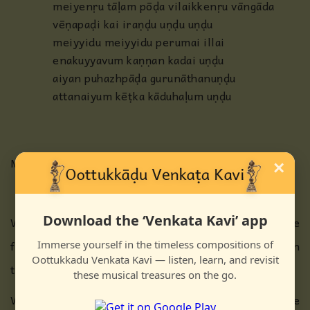
meiyenṛu tāḷam pōḍa vilaikkenṛu vāngāda
vēṇapaḍi kai iraṇḍu uṇḍu uṇḍu
meiyyidu meiyyidu perumai illai
enakuyyavum kaṇṇan kadai uṇḍu
aiyan puhazhpāḍa gurunāthanuṇḍu
attanaiyum kēṭka kāduhaḷum uṇḍu
Meaning
×
Download the ‘Venkata Kavi’ app
What else do you want? You have the incomparable
feet of the Master. Is there anything better than
Immerse yourself in the timeless compositions of
Oottukkadu Venkata Kavi — listen, learn, and revisit
that?
these musical treasures on the go.
Will all the wealth of gold and gems and a little more