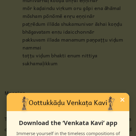
munivarhaḷ kooḍa onṛai eṇṇinār
mōr kaḍaindu viṛkum oru gōpi ena āhāmal
mōsham pōnōmē enṛu eṇṇinār
paṭṛēdum illāda shukamunivar āshai koṇḍu
bhāgavatam enṛu idaicchonnār
pakkuvam illada manamum paṇpaṭṭu viḍum
nammai
toṭṭu viḍum bhakti enum nittiya
sukhamaḷikkum
Meaning
×
This will be the end result, my friend! Nothing else
Download the ‘Venkata Kavi’ app
can be. Worldly pleasures as also the ones obtained
Immerse yourself in the timeless compositions of