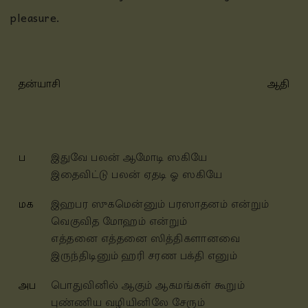
pleasure.
தன்யாசி
ஆதி
ப
இதுவே பலன் ஆமோடி ஸகியே
இதைவிட்டு பலன் ஏதடி ஓ ஸகியே
மக
இஹபர ஸுகமென்னும் பரஸாதனம் என்றும்
வெகுவித மோஹம் என்றும்
எத்தனை எத்தனை ஸித்திகளானவை
இருந்திடினும் ஹரி சரண பக்தி எனும்
அப
பொதுவினில் ஆகும் ஆகமங்கள் கூறும்
புண்ணிய வழியினிலே சேரும்