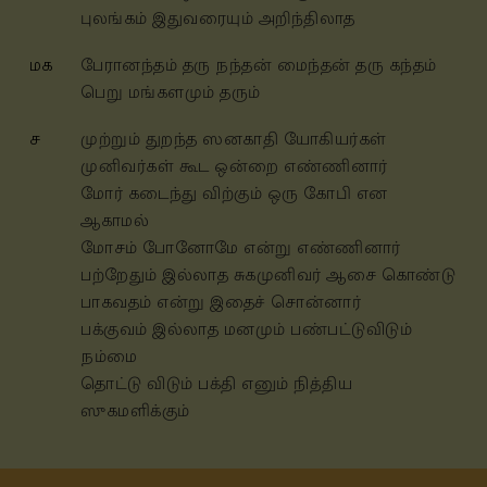
புலங்கம் இதுவரையும் அறிந்திலாத
மக
பேரானந்தம் தரு நந்தன் மைந்தன் தரு கந்தம்
பெறு மங்களமும் தரும்
ச
முற்றும் துறந்த ஸனகாதி யோகியர்கள்
முனிவர்கள் கூட ஒன்றை எண்ணினார்
மோர் கடைந்து விற்கும் ஒரு கோபி என
ஆகாமல்
மோசம் போனோமே என்று எண்ணினார்
பற்றேதும் இல்லாத சுகமுனிவர் ஆசை கொண்டு
பாகவதம் என்று இதைச் சொன்னார்
பக்குவம் இல்லாத மனமும் பண்பட்டுவிடும்
நம்மை
தொட்டு விடும் பக்தி எனும் நித்திய
ஸுகமளிக்கும்