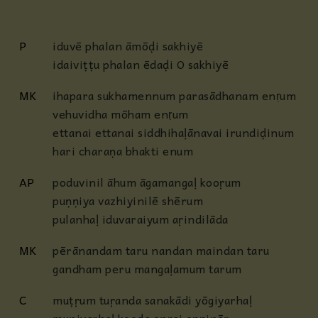
P
iduvē phalan āmōḍi sakhiyē
idaiviṭṭu phalan ēdaḍi O sakhiyē
MK
ihapara sukhamennum parasādhanam enṛum
vehuvidha mōham enṛum
ettanai ettanai siddhihaḷānavai irundiḍinum
hari charaṇa bhakti enum
AP
poduvinil āhum āgamangaḷ kooṛum
puṇṇiya vazhiyinilē shērum
pulanhaḷ iduvaraiyum aṛindilāda
MK
pērānandam taru nandan maindan taru
gandham peru mangaḷamum tarum
C
muṭṛum tuṛanda sanakādi yōgiyarhaḷ