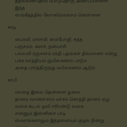
ததீங்கிணதோம் போடுதொரு அணிப்பிள்ளை
இந்த
ஸங்கீதத்தில் லோகமெல்லாம் கொள்ளை
சுரடி
பைரவி, மாளவி, காம்போஜி, சுத்த
பஞ்சமம், கமாச், தன்யாசி
பல்லவி ரஞ்சனம் ரக்தி பதங்கள் தில்லானா என்று
பக்க வாத்தியம் குயில்கணம் பாடும்
அதை
பார்த்திருந்து மயில்கணம் ஆடும்
காபி
வாழை இலை தென்னை ஓலை
தானம்
வாணச்சரம் மச்சம் கொத்தி தானம்
ஏழு
வகை கூடல் ஒலி ஈரிரண்டு வகை
என்னும்
இன்னிசை பாடி
ஸ்வரங்களாலும்
இத்தனையும் குழல் நின்று