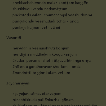
chekkachchivanda malar kooṭṭam kaṇḍēn
shirikkudu vaṇḍu naḍamāṭṭam
pakkatoḍu valari chāmarangaḷ veeshudenna
pangukoṇḍu veeshudaḍi tōhai - anda
pankaja kaṇṇan veṭṛivāhai
Vasantā
nāradarin veeṇaishruti konjum
nandiyin maddhaḷam kooḍa kenjum
āradan perumai sholli āṭṛavallār ingu enṛu
āhā enṛu gandharuvar shollum – anda
ānandattil toṇḍar kulam vellum
Jayanārāyaṇi
rg, yajur, sāma, atarvaṇam
niroobikkudu pullānkuzhal gānam
shikkalonṛum illāmal upanishad kooṭṭamellām