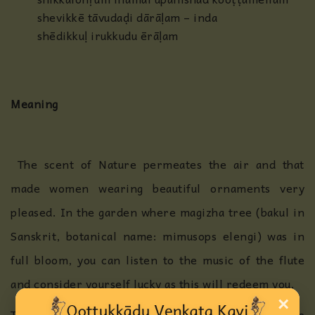
shevikkē tāvudaḍi dārāḷam – inda
shēdikkuḷ irukkudu ērāḷam
Meaning
The scent of Nature permeates the air and that
made women wearing beautiful ornaments very
pleased. In the garden where magizha tree (bakul in
Sanskrit, botanical name: mimusops elengi) was in
full bloom, you can listen to the music of the flute
and consider yourself lucky as this will redeem you.
×
The whole world is enraptured by this music as one