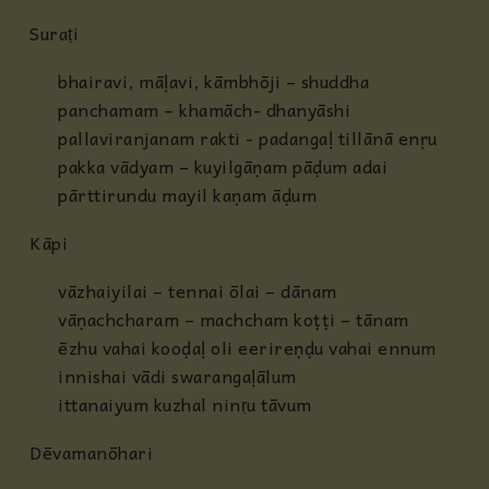
Suraṭi
bhairavi, māḷavi, kāmbhōji – shuddha
panchamam – khamāch- dhanyāshi
pallaviranjanam rakti - padangaḷ tillānā enṛu
pakka vādyam – kuyilgāṇam pāḍum adai
pārttirundu mayil kaṇam āḍum
Kāpi
vāzhaiyilai – tennai ōlai – dānam
vāṇachcharam – machcham koṭṭi – tānam
ēzhu vahai kooḍaḷ oli eerireṇḍu vahai ennum
innishai vādi swarangaḷālum
ittanaiyum kuzhal ninṛu tāvum
Dēvamanōhari