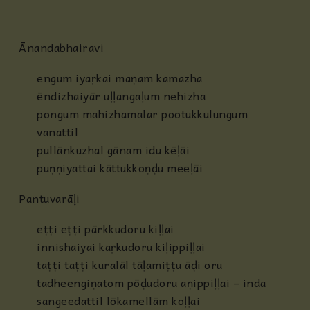
Ānandabhairavi
engum iyaṛkai maṇam kamazha
ēndizhaiyār uḷḷangaḷum nehizha
pongum mahizhamalar pootukkulungum
vanattil
pullānkuzhal gānam idu kēḷāi
puṇṇiyattai kāttukkoṇḍu meeḷāi
Pantuvarāḷi
eṭṭi eṭṭi pārkkudoru kiḷḷai
innishaiyai kaṛkudoru kiḷippiḷḷai
taṭṭi taṭṭi kuralāl tāḷamiṭṭu āḍi oru
tadheengiṇatom pōḍudoru aṇippiḷḷai – inda
sangeedattil lōkamellām koḷḷai