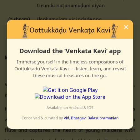
tirundu naṭanamāḍum aiyan
(tishram)
iḷankamalam virindadenna
×
taḷankuḷirum kaṇṇaiyyan
Download the ‘Venkata Kavi’ app
Meaning
Immerse yourself in the timeless compositions of
Oottukkadu Venkata Kavi — listen, learn, and revisit
these musical treasures on the go.
Where is the one with a body the colour of emerald,
my friend? Where is my prince Rajagopalan?
He lives in Brndavan and is world famous. He rules
Available on Android & IOS
with a fine scepter. He transforms the scepter into a
Conceived & curated by
Vid. Bhargavi Balasubramanian
flute and captures the heart of young maidens with