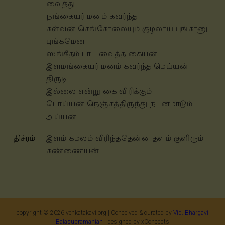
வைத்து
நங்கையர் மனம் கவர்ந்த
கள்வன்
செங்கோலையும் குழலாய் புங்கானு
புங்கமென
ஸங்கீதம் பாட வைத்த கையன்
இள
மங்கையர் மனம் கவர்ந்த மெய்யன் -
திருடி
இல்லை என்று கை விரிக்கும்
பொய்யன்
நெஞ்சத்திருந்து நடனமாடும்
அய்யன்
திச்ரம்
இளம்
கமலம் விரிந்ததென்ன தளம் குளிரும்
கண்ணையன்
copyright ©
2026
venkatakavi.org | Conceived & curated by
Vid. Bhargavi
Balasubramanian
| designed by xConcepts