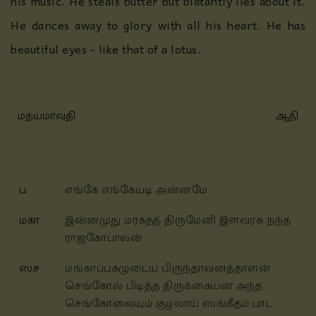
his music. He steals butter but blatantly lies about it.
He dances away to glory with all his heart. He has
beautiful eyes - like that of a lotus.
மத்யமாவதி
ஆதி
ப
எங்கே எங்கேயடி அன்னமே
மகா
இன்னமுது மரகதத் திருமேனி இளவரசு நந்த
ராஜகோபாலன்
ஸச
மங்காப்புகழுடைய பிருந்தாவனத்தாளன்
செங்கோல் பிடித்த திருக்கையன் அந்த
செங்கோலையும் குழலாய் ஸங்கீதம் பாட