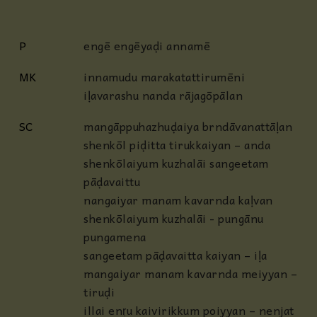
P
engē engēyaḍi annamē
MK
innamudu marakatattirumēni
iḷavarashu nanda rājagōpālan
SC
mangāppuhazhuḍaiya brndāvanattāḷan
shenkōl piḍitta tirukkaiyan – anda
shenkōlaiyum kuzhalāi sangeetam
pāḍavaittu
nangaiyar manam kavarnda kaḷvan
shenkōlaiyum kuzhalāi - pungānu
pungamena
sangeetam pāḍavaitta kaiyan – iḷa
mangaiyar manam kavarnda meiyyan –
tiruḍi
illai enṛu kaivirikkum poiyyan – nenjat