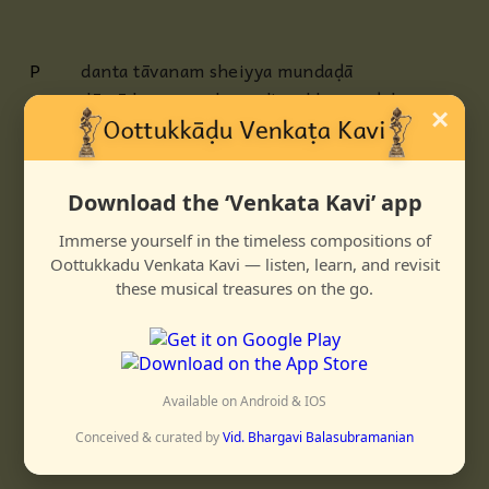
P
danta tāvanam sheiyya mundaḍā
dāmōdaran muzhumadi mukhamaṇḍala
×
manōhara muktāvaḷi pōluḷa
AP
andhakāra māmāyai ahala avv-
Download the ‘Venkata Kavi’ app
ambuli pon kadirkkāi oḷi aruḷa
nanda gōkulam ānandamē miḷira
Immerse yourself in the timeless compositions of
nāradar unaikkaṇḍu ārabhi payila
Oottukkadu Venkata Kavi — listen, learn, and revisit
these musical treasures on the go.
C
kārām pashum pālaikkāicchi teenkarum
kaṛkaṇḍin naṛpoḍi shērttukkalandu
sheerāna vadakānchi pooshorindē ingē
chitti āṭṛikkoṇḍirukkum shēdi āṛiyāyōḍā
Available on Android & IOS
Conceived & curated by
Vid. Bhargavi Balasubramanian
ஆரபி
ஆதி