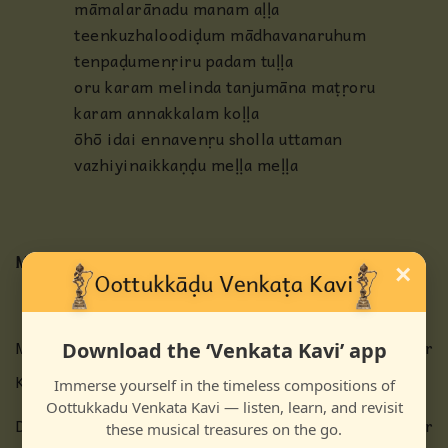
māmalarānadu manam aḷḷa
teenkuzhaloodiḍum mādhavanaruhum
tenpaḍumenṛiru padam tuḷḷa
oru karam melinda tanjumāna maṭṛoru
karam annakkalam koḷḷa
ōhō idai ennavenṛu sholla uttaman
vazhiyinaikkaṇḍu meḷḷa meḷḷa
Meaning
×
Many mothers walk to the forest, carrying food for
Download the ‘Venkata Kavi’ app
Kanna, searching for his whereabouts.
Immerse yourself in the timeless compositions of
Oottukkadu Venkata Kavi — listen, learn, and revisit
Did the fruits of the earlier penances come to your
these musical treasures on the go.