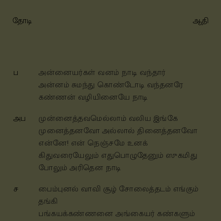
தோடி
ஆதி
ப
அன்னையர்கள் வனம் நாடி வந்தார்
அன்னம் சுமந்து கொண்டோடி
வந்தனரே
கண்ணன் வழியினையே நாடி
அப
முன்னைத்தவமெல்லாம் வலிய இங்கே
முனைத்தனவோ அல்லால் தினைத்தனவோ
என்னே! என் நெஞ்சமே உனக்
கிதுவரையேலும் எதுபொழுதேனும் ஸுகமிது
போலும் அரிதென நாடி
ச
பைம்புனல் வாவி சூழ் சோலைத்தடம்
எங்கும்
தங்கி
பங்கயக்கண்ணனை அங்கையர் கண்களும்