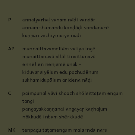
P
annaiyarhaḷ vanam nāḍi vandār
annam shumandu koṇḍōḍi
vandanarē
kaṇṇan vazhiyinaiyē nāḍi
AP
munnaittavamellām valiya ingē
munaittanavō allāl tinaittanavō
ennē! en nenjamē unak -
kiduvaraiyēlum edu pozhudēnum
sukhamidupōlum aridena nāḍi
C
paimpunal vāvi shoozh shōlaittaṭam engum
tangi
pangayakkaṇṇanai angayaṛ kaṇhaḷum
nōkkudē inbam shērkkudē
MK
tenpaḍu taṭamengum malarnda naṛu