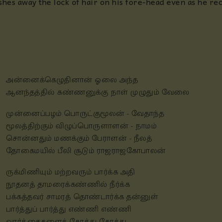
shes away the lock of hair on his fore-head even as he re
அன்னைக்கெழுதினான் ஓலை அந்த
ஆனந்தத்தில் கண்ணனுக்கு நாள் முழுதும் வேலை
முன்னைப்பழம் பொருட்குமூலன் - வேதாந்த
மூலத்திற்கும் விழுப்பொருளாளன் - நாமம்
சொன்னதும் மணக்கும் பேராளன் - நீலத்
தோகைமயில் பீலி சூடும் ராஜராஜகோபாலன்
ருக்மிணியும் மற்றவரும் பார்க்க அதி
நூதனத் தாமரைக்கண்ணில் நீர்க்க
பக்கத்தவர் சாமரத் தொண்டார்க்க தன்னுள்
பார்த்துப் பார்த்து எண்ணி எண்ணி
வார்த்தைகளைக் கோத்து கோத்து