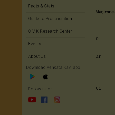
Facts & Stats
Maṇirang
Guide to Pronunciation
O V K Research Center
P
Events
AP
About Us
Download Venkata Kavi app
C1
Follow us on