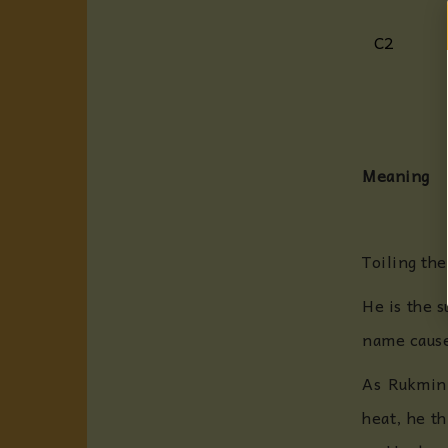
C2
Meaning
Toiling the
He is the 
name cause
As Rukmini
heat, he t