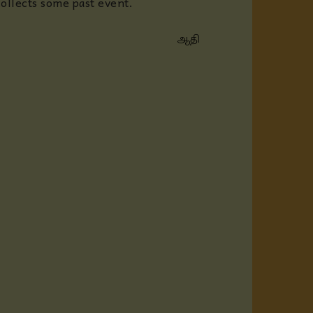
collects some past event.
ஆதி