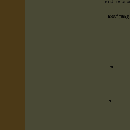
and he bru
மணிரங்கு
ப
அப
ச1