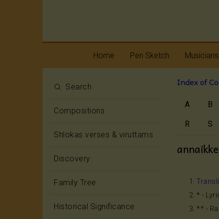
Home
Pen Sketch
Musicians
Index of C
Life
Melody
Search
A
B
Oottukkadu and
Rhythm
Compositions
Kalinga Narttana
Temple
R
S
Shlokas verses & viruttams
annaikk
Discovery
Transl
Family Tree
* - Lyr
Historical Significance
** - R