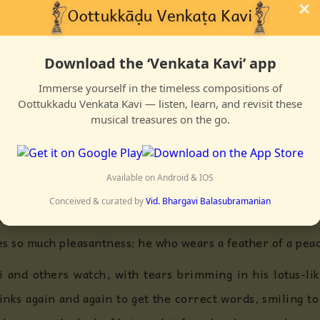
×
manattukuḷ ennattaiyō eṇṇi
mandahāsa kurunahaiyai paṇṇi
Download the ‘Venkata Kavi’ app
munantōhai kaiyyāl sari paṇṇi vehu
mōhana sundara rājagōpālan sambhavam eṇṇi
Immerse yourself in the timeless compositions of
Oottukkadu Venkata Kavi — listen, learn, and revisit these
musical treasures on the go.
Available on Android & IOS
 whole day, Kannan wrote a missive to his mother but rejo
Conceived & curated by
Vid. Bhargavi Balasubramanian
sum and substance of this world. He is the crux of all the
s so much pleasantness; he who wears a feather of a peaco
 and others watch, with tears brimming in his lotus-lik
hinks again and again to get the correct words, smiling 