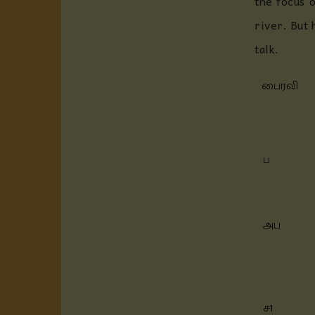
the focus 
river. But
talk.
பைரவி
ப
அப
ச1