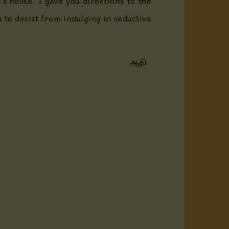
’s house. I gave you directions to the
 to desist from indulging in seductive
ஆதி