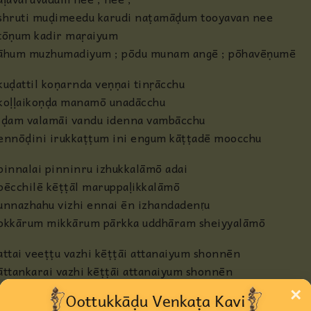
shruti muḍimeedu karudi naṭamāḍum tooyavan nee
tōṇum kadir maṛaiyum
āhum muzhumadiyum ; pōdu munam angē ; pōhavēṇumē
kuḍattil koṇarnda veṇṇai tinṛācchu
koḷḷaikoṇḍa manamō unadācchu
iḍam valamāi vandu idenna vambācchu
ennōḍini irukkaṭṭum ini engum kāṭṭadē moocchu
pinnalai pinninru izhukkalāmō adai
pēcchilē kēṭṭāl maruppaḷikkalāmō
unnazhahu vizhi ennai ēn izhandadenṛu
okkārum mikkārum pārkka uddhāram sheiyyalāmō
attai veeṭṭu vazhi kēṭṭāi attanaiyum shonnēn
āttankarai vazhi kēṭṭāi attanaiyum shonnēn
muttattukku vazhi kēṭṭāl nān enna sheivēn
×
mōham taru pēcchu ellām vēnḍāmini shonnēn