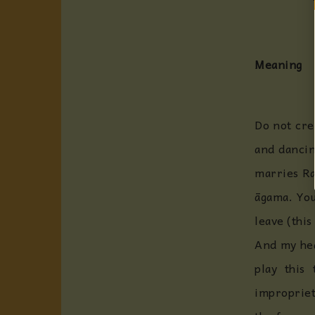
Meaning
Do not cre
and dancin
marries Ra
āgama. You
leave (this
And my hea
play this
impropriet