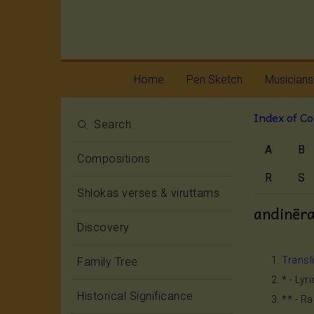
Home
Pen Sketch
Musicians
Index of C
Life
Melody
Search
A
B
Oottukkadu and
Rhythm
Compositions
Kalinga Narttana
Temple
R
S
Shlokas verses & viruttams
andinēr
Discovery
Transl
Family Tree
* - Lyr
Historical Significance
** - R