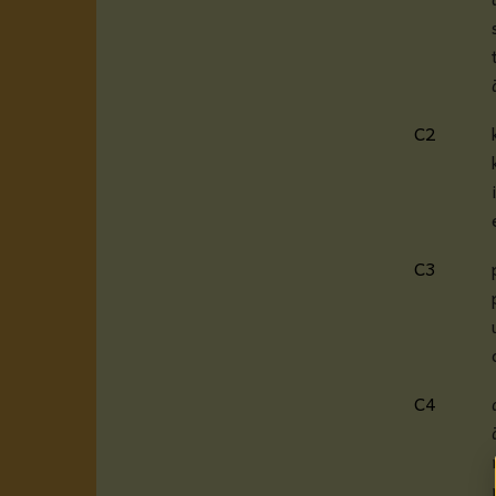
C2
C3
C4