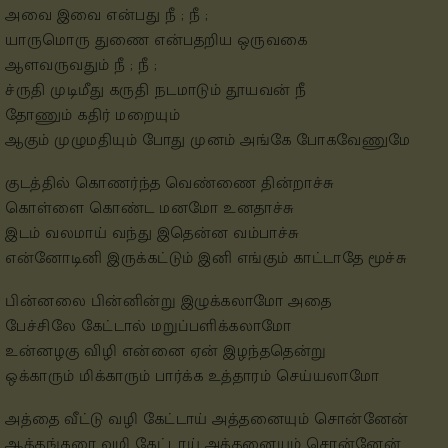
அவை இவை என்பது நீ ; நீ ;
யாருமொரு துணை என்பதறிய ஒருவகை
ஆளவருவதும் நீ ; நீ ;
ச்ருதி முடிமீது கருதி நடமாடும் தூயவன் நீ
தோணும் கதிர் மறையும்
ஆகும் முழுமதியும் போது முனம் அங்கே போகவேணுமே
குடத்தில் கொணர்ந்த வெண்ணை தின்றாச்சு
கொள்ளை கொண்ட மனமோ உனதாச்சு
இடம் வலமாய் வந்து இதென்ன வம்பாச்சு
என்னோடினி இருக்கட்டும் இனி எங்கும் காட்டாதே மூச்சு
பின்னலை பின்னின்று இழுக்கலாமோ அதை
பேச்சிலே கேட்டால் மறுப்பளிக்கலாமோ
உன்னழகு விழி என்னை ஏன் இழந்ததென்று
ஒக்காரும் மிக்காரும் பார்க்க உத்தாரம் செய்யலாமோ
அத்தை வீட்டு வழி கேட்டாய் அத்தனையும் சொன்னேன்
ஆத்தங்கரை வழி கேட்டாய் அத்தனையும் சொன்னேன்