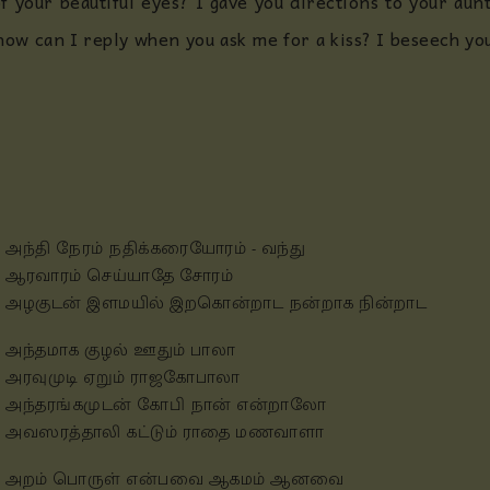
of your beautiful eyes? I gave you directions to your aunt
 how can I reply when you ask me for a kiss? I beseech you
அந்தி நேரம் நதிக்கரையோரம் - வந்து
ஆரவாரம் செய்யாதே சோரம்
அழகுடன் இளமயில் இறகொன்றாட நன்றாக நின்றாட
அந்தமாக குழல் ஊதும் பாலா
அரவுமுடி ஏறும் ராஜகோபாலா
அந்தரங்கமுடன் கோபி நான் என்றாலோ
அவஸரத்தாலி கட்டும் ராதை மணவாளா
அறம் பொருள் என்பவை ஆகமம் ஆனவை