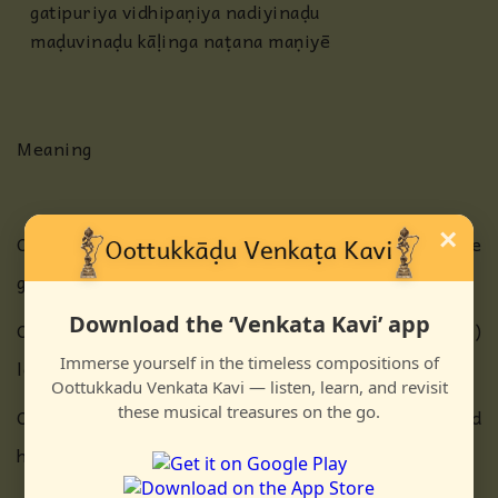
gatipuriya vidhipaṇiya nadiyinaḍu
maḍuvinaḍu kāḷinga naṭana maṇiyē
Meaning
×
O God who stood at the bottom, mid and atop the
great ocean
Download the ‘Venkata Kavi’ app
O Supreme refuge whose back rests on a (banyan)
Immerse yourself in the timeless compositions of
leaf, on a serpent and on the lap of mother!
Oottukkadu Venkata Kavi — listen, learn, and revisit
these musical treasures on the go.
O Lord who dances on the vast expanse of the spread
hood of Kalinga and in the hearts of the devotees!