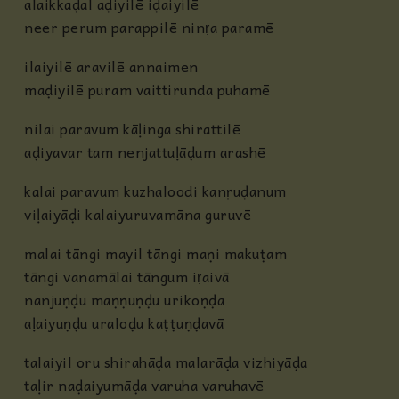
alaikkaḍal aḍiyilē iḍaiyilē
neer perum parappilē ninṛa paramē
ilaiyilē aravilē annaimen
maḍiyilē puram vaittirunda puhamē
nilai paravum kāḷinga shirattilē
aḍiyavar tam nenjattuḷāḍum arashē
kalai paravum kuzhaloodi kanṛuḍanum
viḷaiyāḍi kalaiyuruvamāna guruvē
malai tāngi mayil tāngi maṇi makuṭam
tāngi vanamālai tāngum iṛaivā
nanjuṇḍu maṇṇuṇḍu urikoṇḍa
aḷaiyuṇḍu uraloḍu kaṭṭuṇḍavā
talaiyil oru shirahāḍa malarāḍa vizhiyāḍa
taḷir naḍaiyumāḍa varuha varuhavē