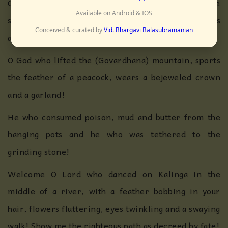
O Master who is the epitome of art and whose flute
Available on Android & IOS
spreads music everywhere as He plays with the cows
Conceived & curated by
Vid. Bhargavi Balasubramanian
and calves!
O God who lifted the (Govardhana) mountain, sports
the feather of a peacock, wears a bejeweled crown
and a garland!
He who consumed poison, mud and butter from the
hanging pots and he who was tethered to the
grinding stone!
Welcome O Lord who danced on Kalinga in the
middle of a river, with a feather bobbing in your
hair, flowers fluttering, eyes twinkling and a swaying
walk! Show me the righteous path as decreed by fate!