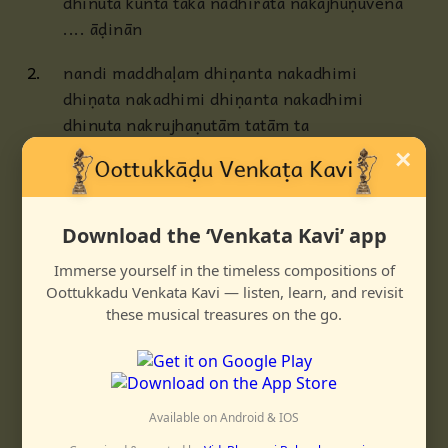
dhinuta kunta taka nādhirata nakajhuṇuvena
.... āḍinān
2.
nandi maddhaḷam dhiṇanta nakadhimi
dhiṇata nakadhimi dhiṇanta nakadhimi
dhinuta nakrujhaṇutām tatām ta
kiṭatom takiṭa takajhaṇutāmena ....āḍinān
×
3.
rambai tilōttamai mēnakai oorvashi
navaratna kankaṇa karam koṭṭiḍum
Download the ‘Venkata Kavi’ app
nāda mowḷigaṇa kaṇakaṇa kiṇikiṇi
guṇu guṇutām guṇutām
Immerse yourself in the timeless compositions of
Oottukkadu Venkata Kavi — listen, learn, and revisit
nāṭṭiya padamāṭṭiyapaḍi naḍitta
these musical treasures on the go.
tiruvaḍi kāṭṭiyapaḍi ghanattamuḍi
nava nava bhāva malarnda malarkoḍi
madhukoṭṭiḍum maṇameṭṭumpaḍi .... āḍinān
Available on Android & IOS