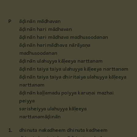
P
āḍinān mādhavan
āḍinān hari mādhavan
āḍinān hari mādhava madhusoodanan
āḍinān harimādhava nārāyaṇa
madhusoodanan
āḍinān ulahuyya kāḷeeya narttanam
āḍinān taiya taiya ulahuyya kāḷeeya narttanam
āḍinān taiya taiya dhiritaiya ulahuyya kāḷeeya
narttanam
āḍinān kaḷḷamadu poiyya karuṇai mazhai
peiyya
sarisheiyya ulahuyya kāḷeeya
narttanamāḍinān
1.
dhinuta nakadheem dhinuta kadheem