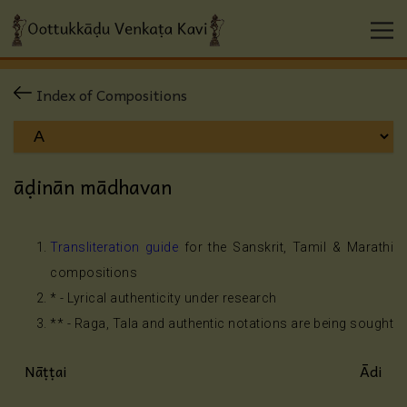
Index of Compositions
āḍinān mādhavan
Transliteration guide
for the Sanskrit, Tamil & Marathi
compositions
* - Lyrical authenticity under research
** - Raga, Tala and authentic notations are being sought
Nāṭṭai
Ādi