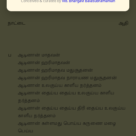
Conceived & curated by
Vid. Bhargavi Balasubramanian
நாட்டை
ஆதி
ப
ஆடினான் மாதவன்
ஆடினான் ஹரிமாதவன்
ஆடினான் ஹரிமாதவ மதுசூதனன்
ஆடினான் ஹரிமாதவ நாராயண மதுசூதனன்
ஆடினான் உலகுய்ய காளீய நர்த்தனம்
ஆடினான் தைய்ய தைய்ய உலகுய்ய காளீய
நர்த்தனம்
ஆடினான் தைய்ய தைய்ய திரி தைய்ய உலகுய்ய
காளீய நர்த்தனம்
ஆடினான் கள்ளமது பொய்ய கருணை மழை
பெய்ய